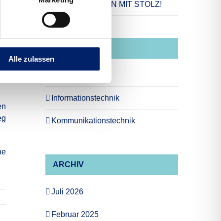
UNTERSTÜTZEN MIT STOLZ!
er
KATEGORIEN
Alle zulassen
Allgemein
Informationstechnik
en
eg
Kommunikationstechnik
ne
ARCHIV
Juli 2026
Februar 2025