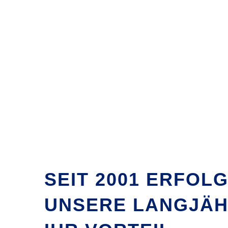
Zeige
grösseres
SEIT 2001 ERFOL
Bild
UNSERE LANGJÄH