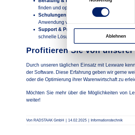
Beratung & Implementierung:
Wir helfen I
finden und optimal einzurichten.
Schulungen & Workshops:
Ob Einsteiger od
Anwendung von Lexware.
Support & Problembehebung:
Sollte es ei
Ablehnen
schnelle Lösungen zu finden.
Profitieren Sie von unsere
Durch unseren täglichen Einsatz mit Lexware ken
der Software. Diese Erfahrung geben wir gerne we
oder die Optimierung ihrer Warenwirtschaft zu erlei
Möchten Sie mehr über die Möglichkeiten von Lex
weiter!
Von
RADSTAAK GmbH
|
14.02.2025
|
Informationstechnik