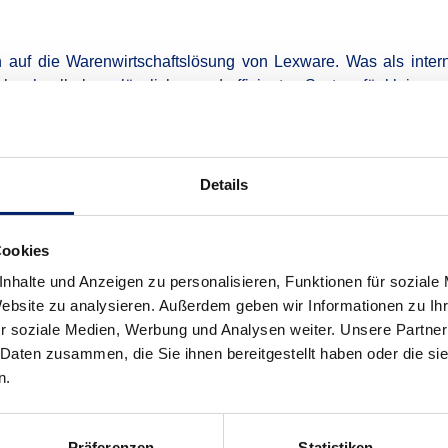
ch auf die Warenwirtschaftslösung von Lexware. Was als inter
 schnell als verlässliches und effizientes System für kleine u
zen wir nicht nur selbst die bewährte Software, sondern biet
nternehmen an, die von den Vorteilen einer durchdacht
Details
und mittelständische
Cookies
nhalte und Anzeigen zu personalisieren, Funktionen für soziale
ind klar: Sie muss zuverlässig, leicht verständlich und
Website zu analysieren. Außerdem geben wir Informationen zu I
 und bietet zudem ein hervorragendes Preis-Leistungs-Verhältnis
r soziale Medien, Werbung und Analysen weiter. Unsere Partner
altung – mit Lexware lassen sich alle wichtigen
 Daten zusammen, die Sie ihnen bereitgestellt haben oder die s
n.
Präferenzen
Statistiken