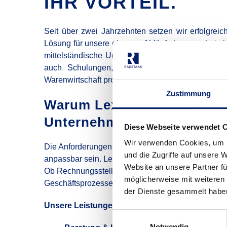
IHR VORTEIL.
Seit über zwei Jahrzehnten setzen wir erfolgrei
Lösung für unsere eigenen Abläufe begann, hat sich
mittelständische Unternehmen erwiesen. Heute nut
auch Schulungen, Support und Beratung für U
Warenwirtschaft profitieren möchten.
Zustimmung
Warum Lexware für kleine 
Unternehmen?
Diese Webseite verwendet 
Wir verwenden Cookies, um I
Die Anforderungen an eine Warenwirtschaftslösung s
und die Zugriffe auf unsere 
anpassbar sein. Lexware erfüllt all diese Kriterien
Website an unsere Partner fü
Ob Rechnungsstellung, Lagerverwaltung oder Buchh
möglicherweise mit weiteren
Geschäftsprozesse effizient steuern.
der Dienste gesammelt habe
Unsere Leistungen rund um Lexware:
Einwilligungsauswahl
Notwendig