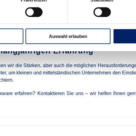
hnen, die passende Lexware-Lösung für Ihr Unternehmen zu
er Fortgeschrittene – wir schulen Sie und Ihr Team gezielt in d
nmal haken, stehen wir Ihnen mit Rat und Tat zur Seite, um
Auswahl erlauben
r langjährigen Erfahrung
nen wir die Stärken, aber auch die möglichen Herausforderung
iter, um kleinen und mittelständischen Unternehmen den Einsti
chtern.
ware erfahren? Kontaktieren Sie uns – wir helfen Ihnen ger