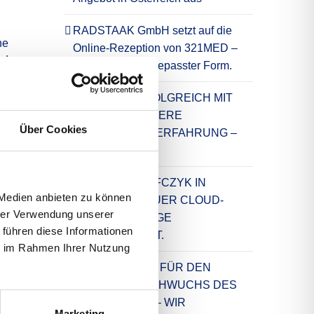
RADSTAAK GmbH setzt auf die
ne
Online-Rezeption von 321MED –
nd
in individuell angepasster Form.
en
en
SEIT 2001 ERFOLGREICH MIT
LEXWARE: UNSERE
Über Cookies
LANGJÄHRIGE ERFAHRUNG –
IHR VORTEIL.
FRANK SCHEFFCZYK IN
 Medien anbieten zu können
ESSEN MIT NEUER CLOUD-
hrer Verwendung unserer
TELEFONANLAGE
.
 führen diese Informationen
AUSGESTATTET.
ie im Rahmen Ihrer Nutzung
NEUE TRIKOTS FÜR DEN
HANDBALLNACHWUCHS DES
TSV BOCHOLT – WIR
Marketing