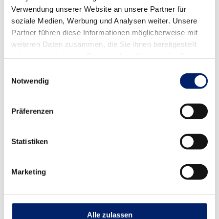
unserem Motto:
Geht nicht, gibt es nicht und e
hrlich
Verwendung unserer Website an unsere Partner für
währt am längsten.
soziale Medien, Werbung und Analysen weiter. Unsere
Partner führen diese Informationen möglicherweise mit
weiteren Daten zusammen, die Sie ihnen bereitgestellt
haben oder die sie im Rahmen Ihrer Nutzung der Dienste
gesammelt haben.
Einwilligungsauswahl
Notwendig
BERATUNG
BESCHAFFUNG
Präferenzen
BETREUUNG
Statistiken
REPARATUR
Marketing
GARANTIEVERLÄNGERUNG
LEASING
Alle zulassen