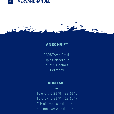
VERSANDHANDEL
ANSCHRIFT
—
RADSTAAK GmbH
Up’n Sondern 13
46399 Bocholt
Germany
KONTAKT
—
Telefon:
0 28 71 – 22 36 16
Telefax:
0 28 71 – 22 36 17
E-Mail:
mail@radstaak.de
Internet:
www.radstaak.de