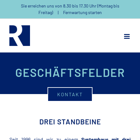
Zum
Sie erreichen uns von 8.30 bis 17.30 Uhr (Montag bis
Inhalt
Freitag)
|
Fernwartung starten
springen
GESCHÄFTSFELDER
KONTAKT
DREI STANDBEINE
Seit 1996 sind wir zu einem
Systemhaus mit drei