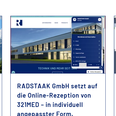
RADSTAAK GmbH setzt auf die Online-Rezeption von 321MED – in individuell angepasster Form.
RADSTAAK GmbH setzt auf
die Online-Rezeption von
321MED – in individuell
angepasster Form.