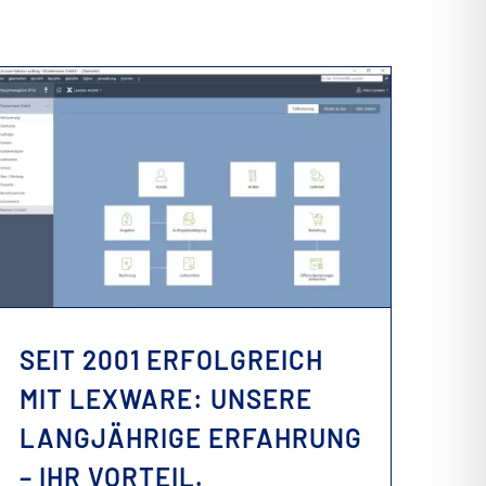
SEIT 2001 ERFOLGREICH MIT LEXWARE: UNSERE LANGJÄHRIGE ERFAHRUNG – IHR VORTEIL.
SEIT 2001 ERFOLGREICH
MIT LEXWARE: UNSERE
LANGJÄHRIGE ERFAHRUNG
– IHR VORTEIL.