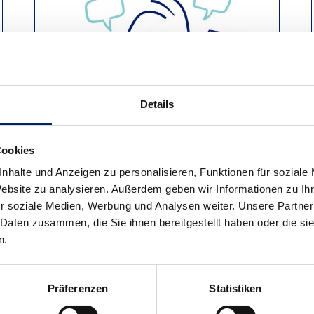
Details
Cookies
nhalte und Anzeigen zu personalisieren, Funktionen für soziale
Website zu analysieren. Außerdem geben wir Informationen zu I
KOMMUNIKATIONSTECHNIK
r soziale Medien, Werbung und Analysen weiter. Unsere Partner
 Daten zusammen, die Sie ihnen bereitgestellt haben oder die s
,
Telefonanlagen
(Telefon, Telefax,
n.
,
Anrufbeantworter, CTI-Anbindungen, u.v.m.),
,
Festnetz & Mobilfunk
(Verträge,
s
Tarifoptimierungen, u.v.m.),
Domain- &
Präferenzen
Statistiken
Webhosting
(Domains, E-Mail-Adressen, Hosted