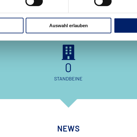
Exchange, Webseiten / -shops u.v.m.).
Auswahl erlauben
0
STANDBEINE
NEWS