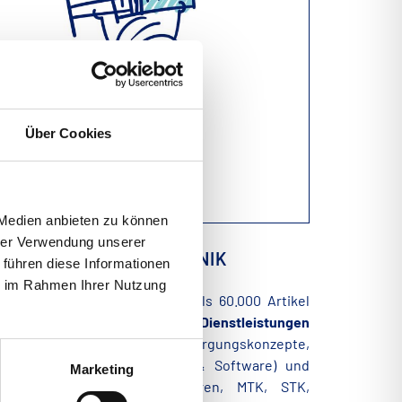
Über Cookies
 Medien anbieten zu können
hrer Verwendung unserer
MEDIZINTECHNIK
 führen diese Informationen
ie im Rahmen Ihrer Nutzung
Praxis- & Klinikbedarf
(mehr als 60.000 Artikel
von über 300 Herstellern),
Dienstleistungen
(bedarfsgerechte Versorgungskonzepte,
Praxisausstattung mit Hard- & Software) und
Marketing
Gerätemanagement
(Reparaturen, MTK, STK,