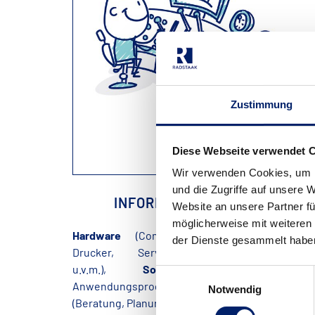
Zustimmung
Diese Webseite verwendet 
Wir verwenden Cookies, um I
und die Zugriffe auf unsere 
INFORMATIONSTECHNIK
Website an unsere Partner fü
möglicherweise mit weiteren
Hardware
(Computer, Notebooks, Tablets
der Dienste gesammelt habe
Drucker, Server, Netzwerkkomponenten
u.v.m.),
Software
(Betriebssysteme
Einwilligungsauswahl
Anwendungsprogramme, u.v.m.) und
IT-Service
Notwendig
(Beratung, Planung, Installation, Service).