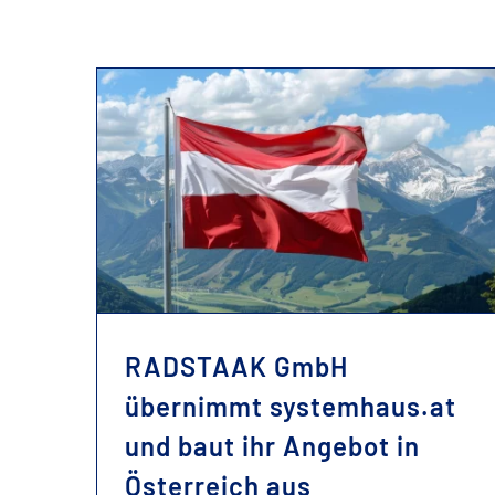
RADSTAAK GmbH übernimmt systemhaus.at und baut ihr Angebot in Österreich aus
RADSTAAK GmbH
übernimmt systemhaus.at
und baut ihr Angebot in
Österreich aus