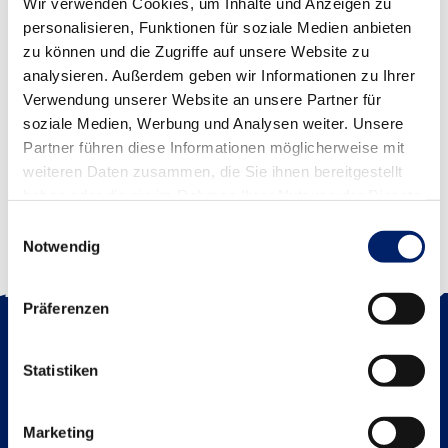
Wir verwenden Cookies, um Inhalte und Anzeigen zu
personalisieren, Funktionen für soziale Medien anbieten
zu können und die Zugriffe auf unsere Website zu
Langzeit-EKG-Rekorder / Spacelabs – Lifecard CF
analysieren. Außerdem geben wir Informationen zu Ihrer
Verwendung unserer Website an unsere Partner für
soziale Medien, Werbung und Analysen weiter. Unsere
Partner führen diese Informationen möglicherweise mit
weiteren Daten zusammen, die Sie ihnen bereitgestellt
haben oder die sie im Rahmen Ihrer Nutzung der Dienste
gesammelt haben.
Einwilligungsauswahl
Notwendig
Präferenzen
ANSCHRIFT
—
Statistiken
RADSTAAK GmbH
Up’n Sondern 13
46399 Bocholt
Marketing
Germany