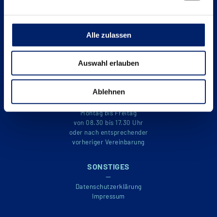
KONTAKT
—
Alle zulassen
Telefon:
0 28 71 – 22 36 16
Telefax:
0 28 71 – 22 36 17
E-Mail:
mail@radstaak.de
Auswahl erlauben
Internet:
www.radstaak.de
Ablehnen
GESCHÄFTSZEITEN
—
Montag bis Freitag
von 08.30 bis 17.30 Uhr
oder nach entsprechender
vorheriger Vereinbarung
SONSTIGES
—
Datenschutzerklärung
Impressum