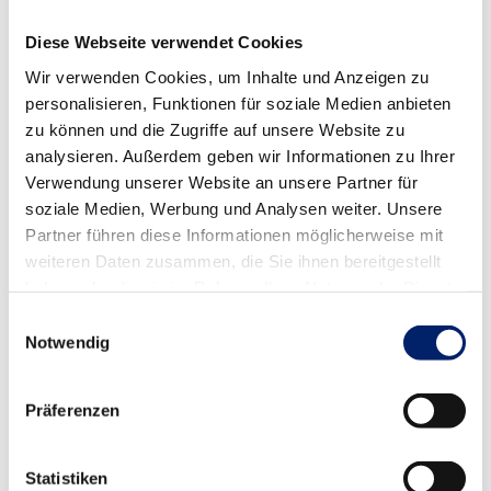
Diese Webseite verwendet Cookies
Wir verwenden Cookies, um Inhalte und Anzeigen zu
Teile diesen Beitrag mit anderen!
personalisieren, Funktionen für soziale Medien anbieten
zu können und die Zugriffe auf unsere Website zu
Facebook
X
LinkedIn
WhatsApp
Pinterest
E-
analysieren. Außerdem geben wir Informationen zu Ihrer
Mail
Verwendung unserer Website an unsere Partner für
soziale Medien, Werbung und Analysen weiter. Unsere
Partner führen diese Informationen möglicherweise mit
weiteren Daten zusammen, die Sie ihnen bereitgestellt
Ähnliche Beiträge
haben oder die sie im Rahmen Ihrer Nutzung der Dienste
gesammelt haben.
Einwilligungsauswahl
Notwendig
RADSTAAK GmbH setzt auf die Online-
Präferenzen
Rezeption von 321MED – in individuell
angepasster Form.
Statistiken
22.07.2026