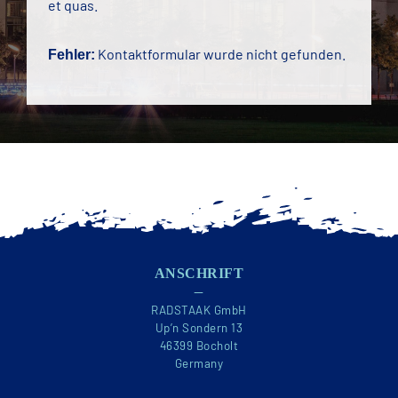
et quas.
Kontaktformular wurde nicht gefunden.
Fehler:
ANSCHRIFT
—
RADSTAAK GmbH
Up’n Sondern 13
46399 Bocholt
Germany