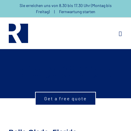
Zum
Sie erreichen uns von 8.30 bis 17.30 Uhr (Montag bis
Inhalt
Freitag)
|
Fernwartung starten
springen
Do You Have A Construction
Project We Can Help With?
Get a free quote