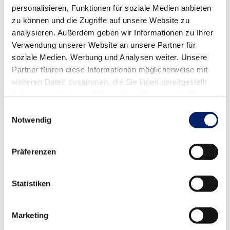
personalisieren, Funktionen für soziale Medien anbieten
CONTRACTOR
zu können und die Zugriffe auf unsere Website zu
ThemeFusion Company
analysieren. Außerdem geben wir Informationen zu Ihrer
Verwendung unserer Website an unsere Partner für
soziale Medien, Werbung und Analysen weiter. Unsere
Partner führen diese Informationen möglicherweise mit
Project Gallery
weiteren Daten zusammen, die Sie ihnen bereitgestellt
haben oder die sie im Rahmen Ihrer Nutzung der Dienste
gesammelt haben.
Einwilligungsauswahl
Notwendig
Präferenzen
Statistiken
Marketing